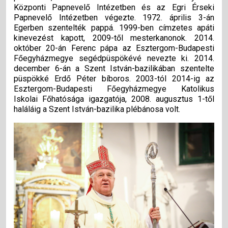
Központi Papnevelő Intézetben és az Egri Érseki
Papnevelő Intézetben végezte. 1972. április 3-án
Egerben szentelték pappá. 1999-ben címzetes apáti
kinevezést kapott, 2009-től mesterkanonok. 2014.
október 20-án Ferenc pápa az Esztergom-Budapesti
Főegyházmegye segédpüspökévé nevezte ki. 2014.
december 6-án a Szent István-bazilikában szentelte
püspökké Erdő Péter bíboros. 2003-tól 2014-ig az
Esztergom-Budapesti Főegyházmegye Katolikus
Iskolai Főhatósága igazgatója, 2008. augusztus 1-től
haláláig a Szent István-bazilika plébánosa volt.