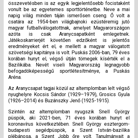
összevetésben is az egyik legjelentősebb focistaként
vonult be az egyetemes sporttörténetbe. Neve a mai
napig világ minden táján ismerősen cseng. Ő volt a
csatára az 1954-ben világbajnoki ezüstéremig jutó
magyar futballválogatottnak, amelyet Magyarországon
azóta is csak Aranycsapatként emlegetnek.
Játékoskarrierjét követően edzőként is jelentős
eredményeket ért el, e mellett a magyar válogatott
szövetségi kapitánya is volt. Puskás 2006-ban, 79 éves
korában hunyt el, végső útján tömegek kísérték el a
Bazilikába. Nevét viseli Magyarország legnagyobb
befogadóképességű sportlétesítménye, a Puskás
Aréna.
Az Aranycsapat tagjai közül az altemplomban lelt végső
nyughelyre Kocsis Sándor (1929–1979), Grosics Gyula
(1926–2014) és Buzánszky Jenő (1925-1915).
Szintén az altemplomban nyugszik Snell György
püspök, aki 2021-ben, 71 éves korában hunyt el
koronavírus következtében. Snell György esztergom-
budapesti segédpüspök, a Szent István-bazilika
plébánosa, a Szent Jobb őre volt. Tanulmányait a