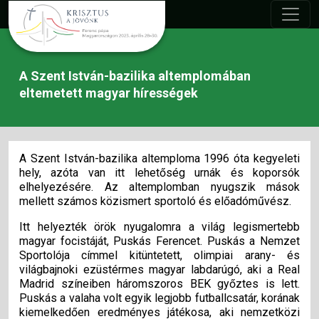
A Szent István-bazilika altemplomában
eltemetett magyar hírességek
A Szent István-bazilika altemploma 1996 óta kegyeleti
hely, azóta van itt lehetőség urnák és koporsók
elhelyezésére. Az altemplomban nyugszik mások
mellett számos közismert sportoló és előadóművész.
Itt helyezték örök nyugalomra a világ legismertebb
magyar focistáját, Puskás Ferencet. Puskás a Nemzet
Sportolója címmel kitüntetett, olimpiai arany- és
világbajnoki ezüstérmes magyar labdarúgó, aki a Real
Madrid színeiben háromszoros BEK győztes is lett.
Puskás a valaha volt egyik legjobb futballcsatár, korának
kiemelkedően eredményes játékosa, aki nemzetközi