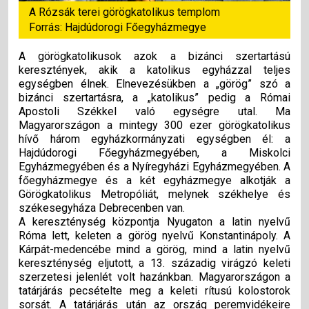
A Rózsák terei görögkatolikus templom
Forrás: Hajdúdorogi Főegyházmegye
A görögkatolikusok azok a bizánci szertartású
keresztények, akik a katolikus egyházzal teljes
egységben élnek. Elnevezésükben a „görög” szó a
bizánci szertartásra, a „katolikus” pedig a Római
Apostoli Székkel való egységre utal. Ma
Magyarországon a mintegy 300 ezer görögkatolikus
hívő három egyházkormányzati egységben él: a
Hajdúdorogi Főegyházmegyében, a Miskolci
Egyházmegyében és a Nyíregyházi Egyházmegyében. A
főegyházmegye és a két egyházmegye alkotják a
Görögkatolikus Metropóliát, melynek székhelye és
székesegyháza Debrecenben van.
A kereszténység központja Nyugaton a latin nyelvű
Róma lett, keleten a görög nyelvű Konstantinápoly. A
Kárpát-medencébe mind a görög, mind a latin nyelvű
kereszténység eljutott, a 13. századig virágzó keleti
szerzetesi jelenlét volt hazánkban. Magyarországon a
tatárjárás pecsételte meg a keleti rítusú kolostorok
sorsát. A tatárjárás után az ország peremvidékeire