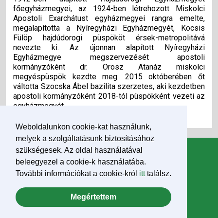
főegyházmegyei, az 1924-ben létrehozott Miskolci
Apostoli Exarchátust egyházmegyei rangra emelte,
megalapította a Nyíregyházi Egyházmegyét, Kocsis
Fülöp hajdúdorogi püspököt érsek-metropolitává
nevezte ki. Az újonnan alapított Nyíregyházi
Egyházmegye megszervezését apostoli
kormányzóként dr. Orosz Atanáz miskolci
megyéspüspök kezdte meg. 2015 októberében őt
váltotta Szocska Ábel bazilita szerzetes, aki kezdetben
apostoli kormányzóként 2018-tól püspökként vezeti az
egyházmegyét.
Weboldalunkon cookie-kat használunk,
melyek a szolgáltatásunk biztosításához
szükségesek. Az oldal használatával
Information
beleegyezel a cookie-k használatába.
News
További információkat a cookie-król
itt
találsz.
Pope Francis
Megértettem
Downloads
Impresszum