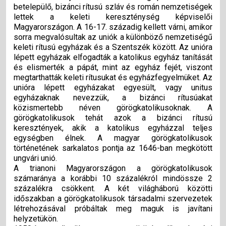
betelepülő, bizánci rítusú szláv és román nemzetiségek
lettek a keleti kereszténység képviselői
Magyarországon. A 16-17. századig kellett várni, amikor
sorra megvalósultak az uniók a különböző nemzetiségű
keleti rítusú egyházak és a Szentszék között. Az unióra
lépett egyházak elfogadták a katolikus egyház tanítását
és elismerték a pápát, mint az egyház fejét, viszont
megtarthatták keleti rítusukat és egyházfegyelmüket. Az
unióra lépett egyházakat egyesült, vagy unitus
egyházaknak nevezzük, a bizánci rítusúakat
közismertebb néven görögkatolikusoknak. A
görögkatolikusok tehát azok a bizánci rítusú
keresztények, akik a katolikus egyházzal teljes
egységben élnek. A magyar görögkatolikusok
történetének sarkalatos pontja az 1646-ban megkötött
ungvári unió.
A trianoni Magyarországon a görögkatolikusok
számaránya a korábbi 10 százalékról mindössze 2
százalékra csökkent. A két világháború közötti
időszakban a görögkatolikusok társadalmi szervezetek
létrehozásával próbáltak meg maguk is javítani
helyzetükön.