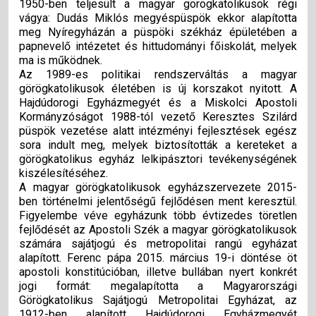
1950-ben teljesült a magyar görögkatolikusok régi
vágya: Dudás Miklós megyéspüspök ekkor alapította
meg Nyíregyházán a püspöki székház épületében a
papnevelő intézetet és hittudományi főiskolát, melyek
ma is működnek.
Az 1989-es politikai rendszerváltás a magyar
görögkatolikusok életében is új korszakot nyitott. A
Hajdúdorogi Egyházmegyét és a Miskolci Apostoli
Kormányzóságot 1988-tól vezető Keresztes Szilárd
püspök vezetése alatt intézményi fejlesztések egész
sora indult meg, melyek biztosították a kereteket a
görögkatolikus egyház lelkipásztori tevékenységének
kiszélesítéséhez.
A magyar görögkatolikusok egyházszervezete 2015-
ben történelmi jelentőségű fejlődésen ment keresztül.
Figyelembe véve egyházunk több évtizedes töretlen
fejlődését az Apostoli Szék a magyar görögkatolikusok
számára sajátjogú és metropolitai rangú egyházat
alapított. Ferenc pápa 2015. március 19-i döntése öt
apostoli konstitúcióban, illetve bullában nyert konkrét
jogi formát: megalapította a Magyarországi
Görögkatolikus Sajátjogú Metropolitai Egyházat, az
1912-ben alapított Hajdúdorogi Egyházmegyét