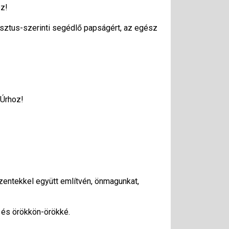
oz!
isztus-szerinti segédlő papságért, az egész
 Úrhoz!
zentekkel együtt említvén, önmagunkat,
r és örökkön-örökké.