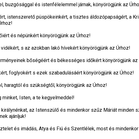
ttel, buzgósággal és istenfélelemmel járnak, könyörögjünk az Úrh
t, istenszerető püspökeinkért, a tisztes áldozópapságért, a Kr
Úrhoz!
őiért és népünkért könyörögjünk az Úrhoz!
 vidékért, s az azokban lakó hívekért könyörögjünk az Úrhoz!
terményeinek bőségéért és békességes időkért könyörögjünk az
kért, foglyokért s ezek szabadulásáért könyörögjünk az Úrhoz!
 haragtól és szükségtől, könyörögjünk az Úrhoz!
 minket, Isten, a te kegyelmeddel!
 királynénkat, az Istenszülő és mindenkor szűz Máriát minden s
ek ajánljuk!
sztelet és imádás, Atya és Fiú és Szentlélek, most és mindenko