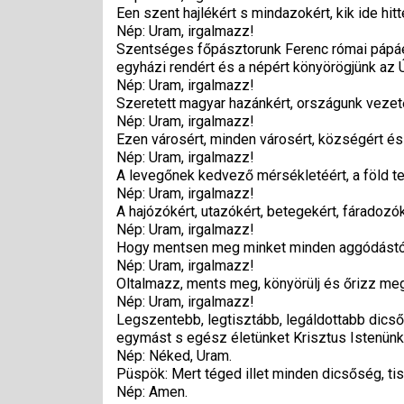
Een szent hajlékért s mindazokért, kik ide hi
Nép: Uram, irgalmazz!
Szentséges főpásztorunk Ferenc római pápáér
egyházi rendért és a népért könyörögjünk az 
Nép: Uram, irgalmazz!
Szeretett magyar hazánkért, országunk vezet
Nép: Uram, irgalmazz!
Ezen városért, minden városért, községért és
Nép: Uram, irgalmazz!
A levegőnek kedvező mérsékletéért, a föld 
Nép: Uram, irgalmazz!
A hajózókért, utazókért, betegekért, fáradozó
Nép: Uram, irgalmazz!
Hogy mentsen meg minket minden aggódástól,
Nép: Uram, irgalmazz!
Oltalmazz, ments meg, könyörülj és őrizz meg
Nép: Uram, irgalmazz!
Legszentebb, legtisztább, legáldottabb dicső
egymást s egész életünket Krisztus Istenünkn
Nép: Néked, Uram.
Püspök: Mert téged illet minden dicsőség, ti
Nép: Amen.