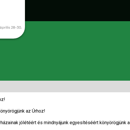
oz!
könyörögjünk az Úrhoz!
házainak jólétéért és mindnyájunk egyesítéséért könyörögjünk a